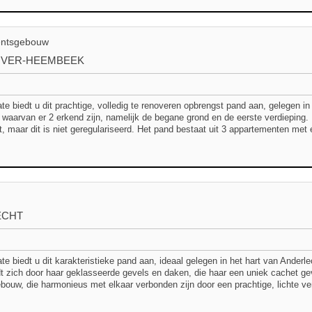
entsgebouw
OVER-HEEMBEEK
te biedt u dit prachtige, volledig te renoveren opbrengst pand aan, gelegen i
, waarvan er 2 erkend zijn, namelijk de begane grond en de eerste verdieping. 
, maar dit is niet geregulariseerd. Het pand bestaat uit 3 appartementen met
ECHT
te biedt u dit karakteristieke pand aan, ideaal gelegen in het hart van Anderl
t zich door haar geklasseerde gevels en daken, die haar een uniek cachet ge
ebouw, die harmonieus met elkaar verbonden zijn door een prachtige, lichte v