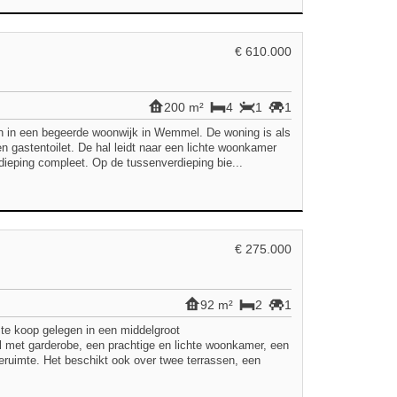
€ 610.000
200 m²
4
1
1
gen in een begeerde woonwijk in Wemmel. De woning is als
n gastentoilet. De hal leidt naar een lichte woonkamer
eping compleet. Op de tussenverdieping bie...
€ 275.000
92 m²
2
1
te koop gelegen in een middelgroot
 met garderobe, een prachtige en lichte woonkamer, een
eruimte. Het beschikt ook over twee terrassen, een