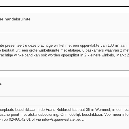
rse handelsruimte
te presenteert u deze prachtige winkel met een oppervlakte van 180 m² aan 
e bestaat uit: een grote winkelruimte met etalage, 6 paskamers waarvan 2 met 
 prachtige winkelpand kan ook worden opgesplitst in 2 kleinere winkels, Markt
s
erplaats beschikbaar in de Frans Robbrechtsstraat 38 in Wemmel, in een rec
ische poort met afstandsbediening. Onmiddellijk beschikbaar. Voor meer info
 op 02/460.42.01 of via info@square-estate.be. ...