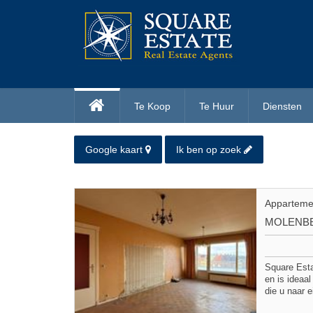
Te Koop
Te Huur
Diensten
Google kaart
Ik ben op zoek
Apparteme
MOLENBE
Square Esta
en is ideaa
die u naar 