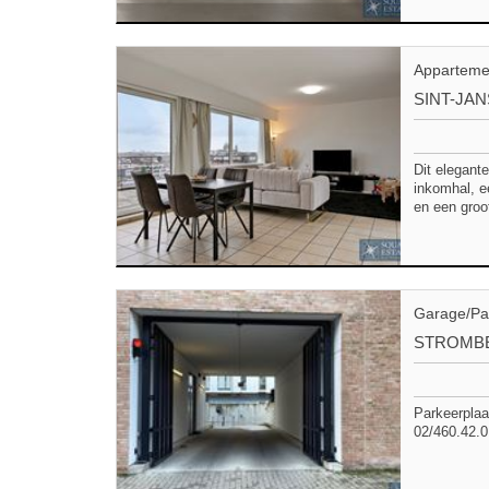
Apparteme
SINT-JA
Dit elegante
inkomhal, e
en een groo
Garage/Pa
STROMB
Parkeerplaa
02/460.42.0