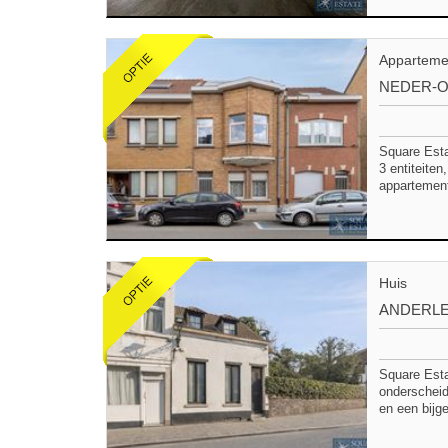
Appartem
NEDER-
Square Esta
3 entiteiten
appartement
Huis
ANDERL
Square Esta
onderscheid
en een bijg