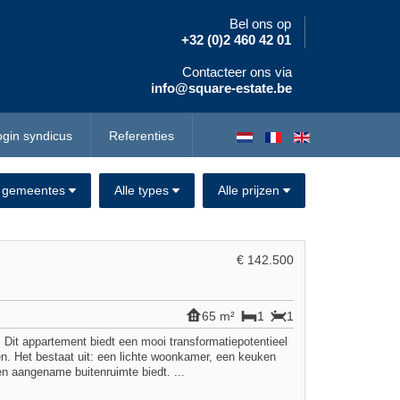
Bel ons op
+32 (0)2 460 42 01
Contacteer ons via
info@square-estate.be
ogin syndicus
Referenties
e gemeentes
Alle types
Alle prijzen
€ 142.500
65 m²
1
1
 Dit appartement biedt een mooi transformatiepotentieel
ren. Het bestaat uit: een lichte woonkamer, een keuken
en aangename buitenruimte biedt. ...