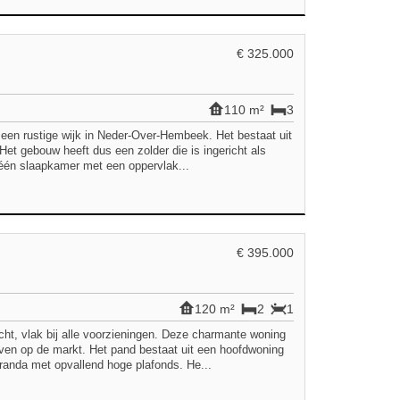
€ 325.000
110 m²
3
n een rustige wijk in Neder-Over-Hembeek. Het bestaat uit
Het gebouw heeft dus een zolder die is ingericht als
 één slaapkamer met een oppervlak...
€ 395.000
120 m²
2
1
echt, vlak bij alle voorzieningen. Deze charmante woning
ven op de markt. Het pand bestaat uit een hoofdwoning
eranda met opvallend hoge plafonds. He...