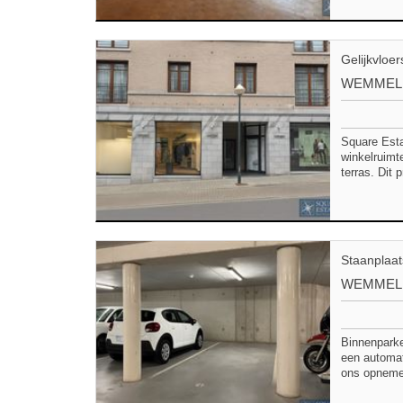
Gelijkvloe
WEMMEL
Square Esta
winkelruimt
terras. Dit
Staanplaat
WEMMEL
Binnenparke
een automat
ons opnemen