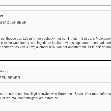
nt
NS-MOLENBEEK
 penthouse van 100 m² in een gebouw met een lift ligt in Sint-Jans-Molenbeek.
en ruime woonkamer, een ingerichte keuken, twee slaapkamers, een badkamer,
t achterterras van 30 m²; allemaal 80% van het appartement. Er is ook de mog
rking
EEK-BEVER
ts te huur in een beveiligd nieuwbouw in Strombeek-Bever. Voor meer inform
1 of via mail naar info@square-estate.be ...