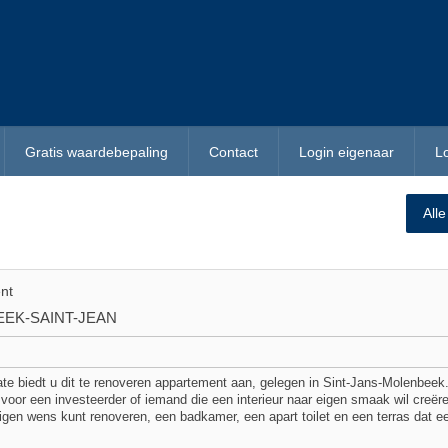
Gratis waardebepaling
Contact
Login eigenaar
L
All
nt
EK-SAINT-JEAN
te biedt u dit te renoveren appartement aan, gelegen in Sint-Jans-Molenbeek.
l voor een investeerder of iemand die een interieur naar eigen smaak wil creë
eigen wens kunt renoveren, een badkamer, een apart toilet en een terras dat e