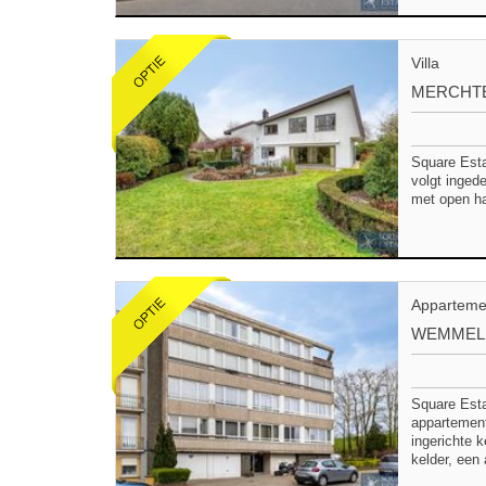
Villa
MERCHT
Square Esta
volgt inged
met open ha
Apparteme
WEMMEL
Square Esta
appartement
ingerichte 
kelder, een 