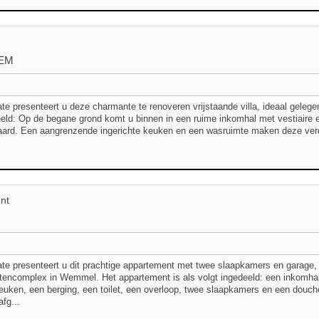
EM
te presenteert u deze charmante te renoveren vrijstaande villa, ideaal gele
eeld: Op de begane grond komt u binnen in een ruime inkomhal met vestiaire e
ard. Een aangrenzende ingerichte keuken en een wasruimte maken deze verdi
nt
te presenteert u dit prachtige appartement met twee slaapkamers en garage, 
encomplex in Wemmel. Het appartement is als volgt ingedeeld: een inkomhal
keuken, een berging, een toilet, een overloop, twee slaapkamers en een douch
afg...