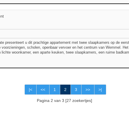
nt
te presenteert u dit prachtige appartement met twee slaapkamers op de eers
lle voorzieningen, scholen, openbaar vervoer en het centrum van Wemmel. Het 
n lichte woonkamer, een aparte keuken, twee slaapkamers, een ruime badkamer 
|<
<<
1
2
3
>>
>|
Pagina 2 van 3 [27 zoekertjes]