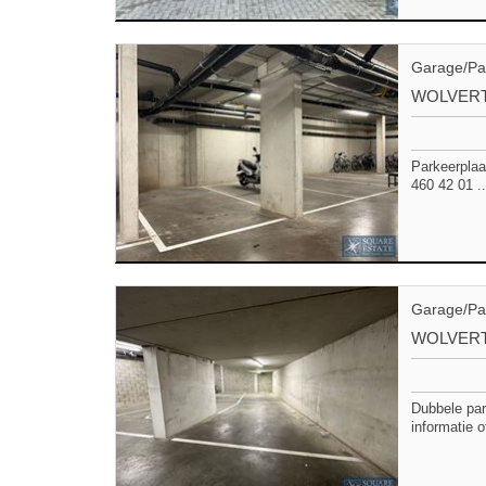
Garage/Pa
WOLVER
Parkeerplaa
460 42 01 ..
Garage/Pa
WOLVER
Dubbele par
informatie 