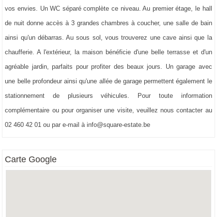
vos envies. Un WC séparé complète ce niveau. Au premier étage, le hall
Toilette 1
:
3,4 m²
de nuit donne accès à 3 grandes chambres à coucher, une salle de bain
Veranda(s)
:
21,5 m²
ainsi qu'un débarras. Au sous sol, vous trouverez une cave ainsi que la
Chambre à coucher 1
:
16,0 m²
chaufferie. A l'extérieur, la maison bénéficie d'une belle terrasse et d'un
Chambre à coucher 2
:
15,4 m²
agréable jardin, parfaits pour profiter des beaux jours. Un garage avec
Chambre à coucher 3
:
25,5 m²
une belle profondeur ainsi qu'une allée de garage permettent également le
Hall de nuit
:
6,2 m²
stationnement de plusieurs véhicules. Pour toute information
Salle de bains 1
:
11,5 m²
complémentaire ou pour organiser une visite, veuillez nous contacter au
Débarras
:
3,3 m²
02 460 42 01 ou par e-mail à info@square-estate.be
Terrasse
:
14,5 m²
Garage
:
35,4 m²
Carte Google