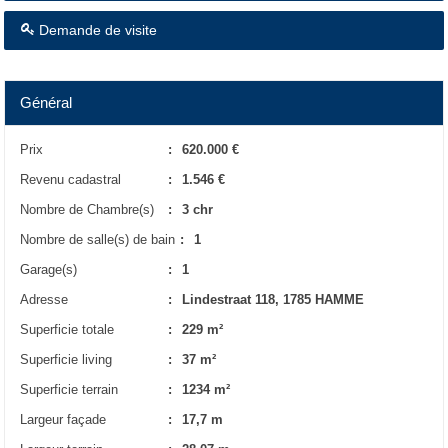
Demande de visite
Général
Prix
:
620.000 €
Revenu cadastral
:
1.546 €
Nombre de Chambre(s)
:
3 chr
Nombre de salle(s) de bain
:
1
Garage(s)
:
1
Adresse
:
Lindestraat 118, 1785 HAMME
Superficie totale
:
229 m²
Superficie living
:
37 m²
Superficie terrain
:
1234 m²
Largeur façade
:
17,7 m