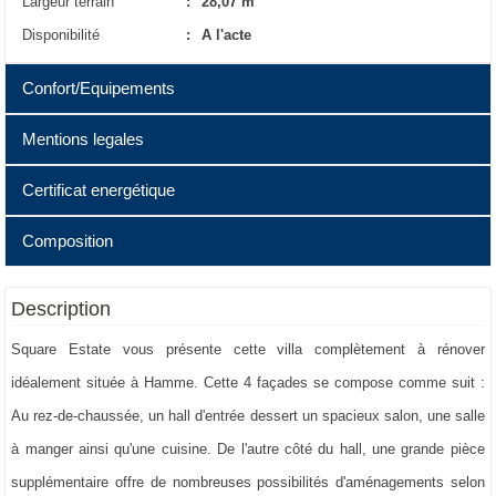
Largeur terrain
:
28,07 m
Disponibilité
:
A l'acte
Confort/Equipements
Mentions legales
Chauffage
:
C.C. au mazout
Cuisine
:
Equipement de base
Certificat energétique
Droit de préemption possible
:
Non
Vitrage
:
Simple
Permis de bâtir obtenu
:
Oui
Composition
PEB No.20260511-0003862671-RES-1
Citation pour infraction urbanistique
:
E
:
860 kWh/m².an
spec
Aucune mesure judiciaire de réparation ou mesure administrative
Cave
:
10,2 m²
Description
E
:
197.053 kWh/an
totale
imposée
Cave
:
11,4 m²
Emission CO2
:
47958 Kg CO2/m².an
Square Estate vous présente cette villa complètement à rénover
Autorisation de lotissement
:
Pas applicable
Hall d'entrée
:
7,2 m²
idéalement située à Hamme. Cette 4 façades se compose comme suit :
Affectation
:
Zone d'habitat
Living
:
37,1 m²
Au rez-de-chaussée, un hall d'entrée dessert un spacieux salon, une salle
Héritages
:
Non
Salle à manger
:
19,9 m²
à manger ainsi qu'une cuisine. De l'autre côté du hall, une grande pièce
Cuisine
:
11,9 m²
supplémentaire offre de nombreuses possibilités d'aménagements selon
Living
:
24,8 m²