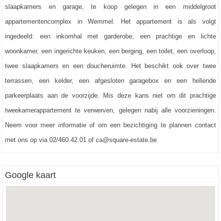
- warm water
:
€ 0
slaapkamers en garage, te koop gelegen in een middelgroot
Ingerichte keuken
:
9,1 m²
Lasten eigenaar
:
€ 170
appartementencomplex in Wemmel. Het appartement is als volgt
Terras
:
2,1 m²
ingedeeld: een inkomhal met garderobe, een prachtige en lichte
Berging
:
0,8 m²
woonkamer, een ingerichte keuken, een berging, een toilet, een overloop,
Terras
:
1,8 m²
twee slaapkamers en een doucheruimte. Het beschikt ook over twee
Slaapkamer 1
:
17,2 m²
terrassen, een kelder, een afgesloten garagebox en een hellende
Nachthal
:
1,5 m²
parkeerplaats aan de voorzijde. Mis deze kans niet om dit prachtige
Douchekamer
:
4,6 m²
tweekamerappartement te verwerven, gelegen nabij alle voorzieningen.
Toilet 1
:
1,1 m²
Neem voor meer informatie of om een bezichtiging te plannen contact
Slaapkamer 2
:
12,4 m²
met ons op via 02/460.42.01 of ca@square-estate.be
Google kaart