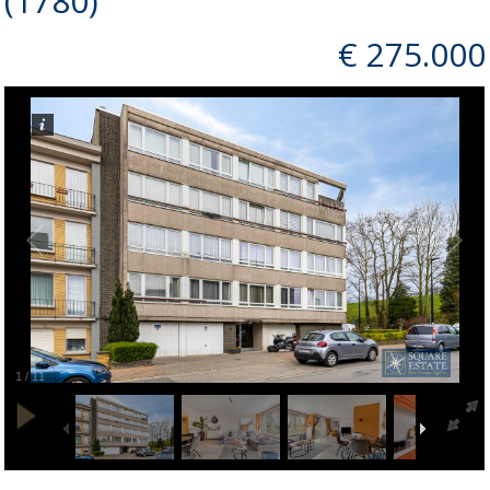
(1780)
€ 275.000
1
/
11