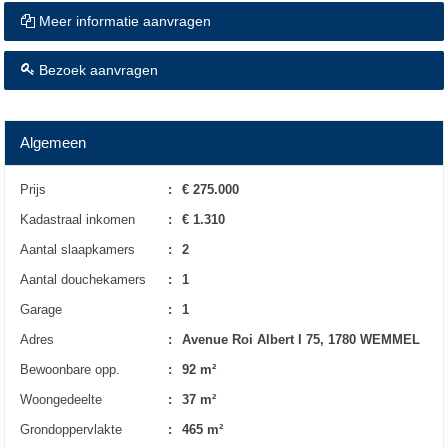
Meer informatie aanvragen
Bezoek aanvragen
Algemeen
Prijs
:
€ 275.000
Kadastraal inkomen
:
€ 1.310
Aantal slaapkamers
:
2
Aantal douchekamers
:
1
Garage
:
1
Adres
:
Avenue Roi Albert I 75, 1780 WEMMEL
Bewoonbare opp.
:
92 m²
Woongedeelte
:
37 m²
Grondoppervlakte
:
465 m²