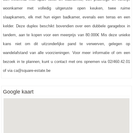
Electrische rolluiken, Geschilderd, Tegels
Bestemming
:
Woongebied
woonkamer met volledig uitgeruste open keuken, twee ruime
Architectuur
:
Klassiek, 4 gevel
Erfgoed
:
Nee
slaapkamers, elk met hun eigen badkamer, evenals een terras en een
kelder. Deze duplex beschikt bovendien over een dubbele garagebox in
tandem, aan te kopen voor een meerprijs van 80.000€ Mis deze unieke
kans niet om dit uitzonderlijke pand te verwerven, gelegen op
wandelafstand van alle voorzieningen. Voor meer informatie of om een
bezoek in te plannen, kunt u contact met ons opnemen via 02/460.42.01
of via ca@square-estate.be
Google kaart