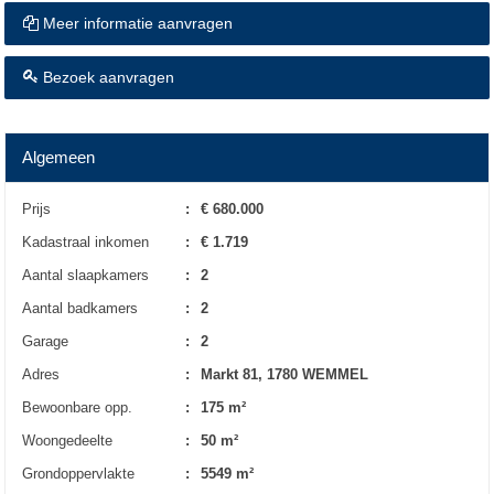
Meer informatie aanvragen
Bezoek aanvragen
Algemeen
Prijs
:
€ 680.000
Kadastraal inkomen
:
€ 1.719
Aantal slaapkamers
:
2
Aantal badkamers
:
2
Garage
:
2
Adres
:
Markt 81, 1780 WEMMEL
Bewoonbare opp.
:
175 m²
Woongedeelte
:
50 m²
Grondoppervlakte
:
5549 m²