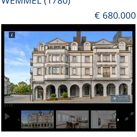
WEMMEL (1780)
€ 680.000
1
/
17