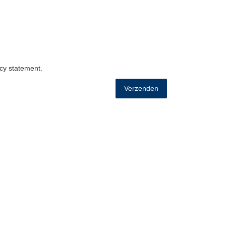
acy statement
.
Verzenden