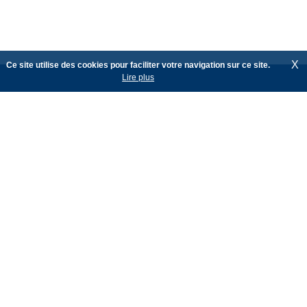
X
Ce site utilise des cookies pour faciliter votre navigation sur ce site.
Lire plus
Square Estate
Markt 37 - 1780 Wemmel
Tél. : +32 (0)2 460 42 01 - E-mail :
info@square-estate.be
SRL SQRE - TVA BE 0544 489 506 - RPM Bruxelles
Michaël Willemse, agent immobilier intermédiaire & syndic, IPI
508.006
Thibaud Van Sinay, agent immobilier intermédiaire & syndic, IPI
506.257
Agréation octroyée en Belgique
Autorité de surveillance : Institut professionnel des agents
immobiliers, rue du Luxembourg 16 B, 1000 Bruxelles - Tél. +32 2
505 38 50 – E-mail : info@ipi.be
RC professionnelle et cautionnement : AXA Belgium SA (police n°
730.390.160)
Soumis au Code de déontologie de l'IPI :
https://www.ipi.be/agent-