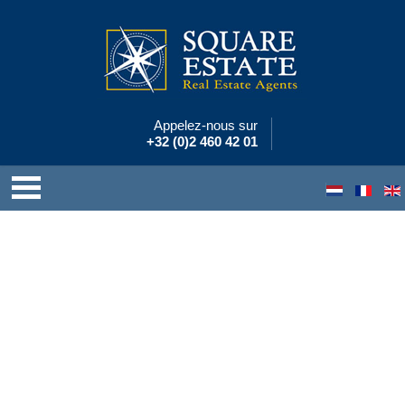
Appelez-nous sur
+32 (0)2 460 42 01